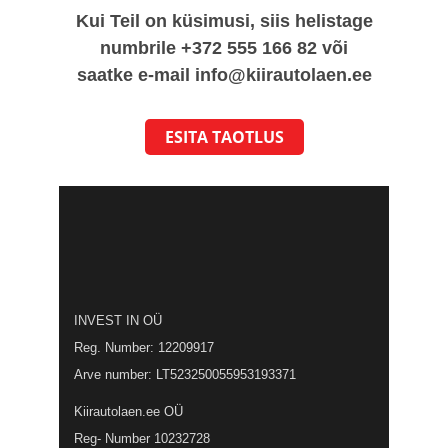
Kui Teil on küsimusi, siis helistage
numbrile +372 555 166 82 või
saatke e-mail
info@kiirautolaen.ee
ESITA TAOTLUS
INVEST IN OÜ
Reg. Number: 12209917
Arve number: LT523250055953193371
Kiirautolaen.ee OÜ
Reg- Number 10232728