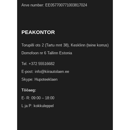
Arve number: EE057700771003817024
PEAKONTOR
Torupilli ots 2 (Tartu mnt 38), Kesklinn (teine korrus)
Domofoon nr 6 Tallinn Estonia
Tel.
+372 55516682
E-post:
info@kiirautolaen.ee
Skype:
Hupoteeklaen
Tööaeg:
E- R: 09:00 – 18:00
L ja P: kokkuleppel